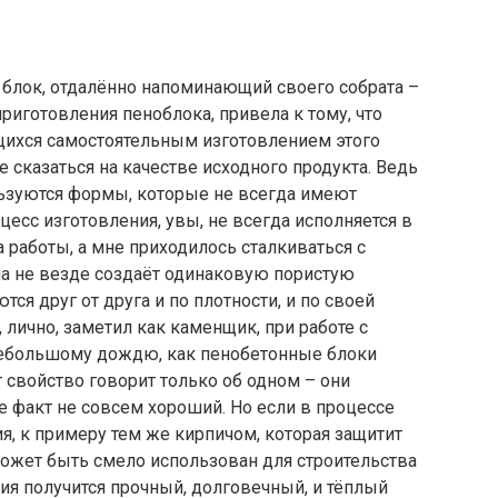
 блок, отдалённо напоминающий своего собрата –
риготовления пеноблока, привела к тому, что
ихся самостоятельным изготовлением этого
е сказаться на качестве исходного продукта. Ведь
льзуются формы, которые не всегда имеют
есс изготовления, увы, не всегда исполняется в
 работы, а мне приходилось сталкиваться с
а не везде создаёт одинаковую пористую
тся друг от друга и по плотности, и по своей
я, лично, заметил как каменщик, при работе с
небольшому дождю, как пенобетонные блоки
т свойство говорит только об одном – они
е факт не совсем хороший. Но если в процессе
я, к примеру тем же кирпичом, которая защитит
может быть смело использован для строительства
ия получится прочный, долговечный, и тёплый