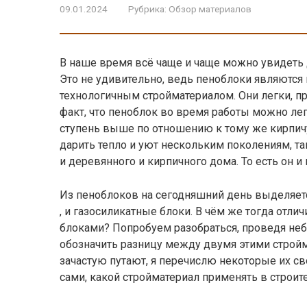
09.01.2024
Рубрика:
Обзор материалов
В наше время всё чаще и чаще можно увидеть 
Это не удивительно, ведь пеноблоки являются
технологичным стройматериалом. Они легки, пр
факт, что пеноблок во время работы можно лег
ступень выше по отношению к тому же кирпичу
дарить тепло и уют нескольким поколениям, та
и деревянного и кирпичного дома. То есть он 
Из пеноблоков на сегодняшний день выделяетс
, и газосиликатные блоки. В чём же тогда от
блоками? Попробуем разобраться, проведя не
обозначить разницу между двумя этими строй
зачастую путают, я перечислю некоторые их св
сами, какой стройматериал применять в строит