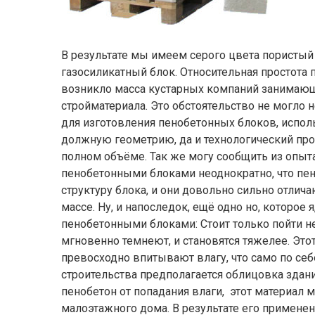
В результате мы имеем серого цвета пористый
газосиликатный блок. Относительная простота п
возникло масса кустарных компаний занимающ
стройматериала. Это обстоятельство не могло н
для изготовления пенобетонных блоков, испо
должную геометрию, да и технологический проц
полном объёме. Так же могу сообщить из опыта
пенобетонными блоками неоднократно, что пен
структуру блока, и они довольно сильно отличаю
массе. Ну, и напоследок, ещё одно но, которое 
пенобетонными блоками: Стоит только пойти 
мгновенно темнеют, и становятся тяжелее. Это
превосходно впитывают влагу, что само по себ
строительства предполагается облицовка здани
пенобетон от попадания влаги, этот материал 
малоэтажного дома. В результате его применен