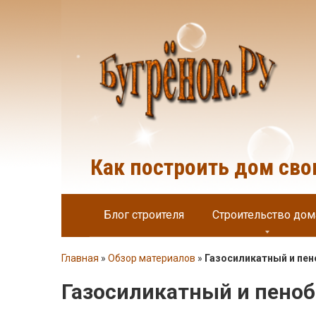
Перейти
к
контенту
Как построить дом св
Блог строителя
Строительство дом
Главная
»
Обзор материалов
»
Газосиликатный и пе
Газосиликатный и пено