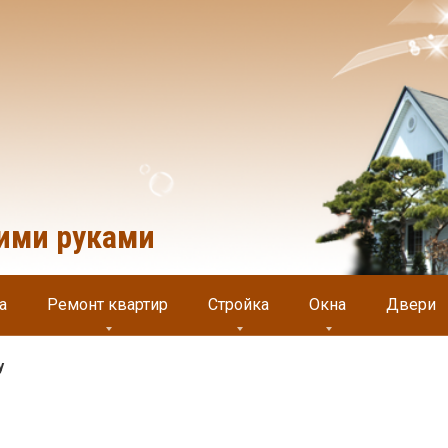
оими руками
а
Ремонт квартир
Стройка
Окна
Двери
у