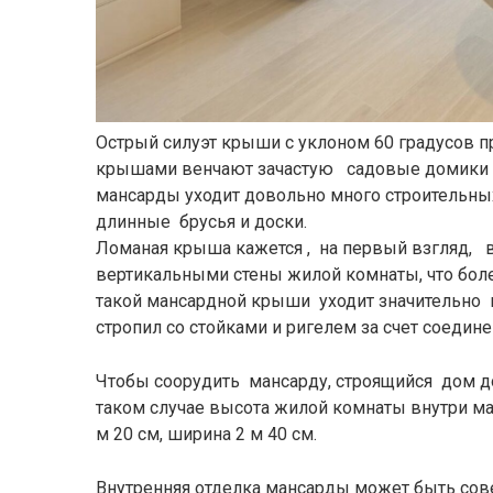
Острый силуэт крыши с уклоном 60 градусов п
крышами венчают зачастую садовые домики ши
мансарды уходит довольно много строительных
длинные брусья и доски.
Ломаная крыша кажется , на первый взгляд, 
вертикальными стены жилой комнаты, что боле
такой мансардной крыши уходит значительно 
стропил со стойками и ригелем за счет соедин
Чтобы соорудить мансарду, строящийся дом д
таком случае высота жилой комнаты внутри м
м 20 см, ширина 2 м 40 см.
Внутренняя отделка мансарды может быть сов