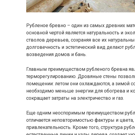
Рубленое бревно – один из самых древних мат
основной чертой является натуральность и экол
стволов деревьев, сохраняя все их натуральные
долговечность и эстетический вид делают ру
возведения домов и бань.
Главным преимуществом рубленого бревна явл
терморегулированию. Дровяные стены позвол
помещении: летом они охлаждаются, а зимой со
необходимо меньше энергии для обогрева и ко
сокращает затраты на электричество и газ.
Еще одним неоспоримым преимуществом рублен
отличается неповторимостью фактуры и цвета, 
привлекательность. Кроме того, структура рубл
естественные линии и узлы дерева, создает у