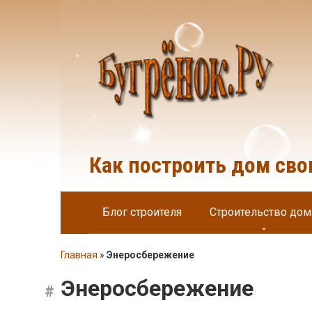
Перейти
к
контенту
Как построить дом св
Блог строителя
Строительство дом
Главная
»
Энеросбережение
Энеросбережение